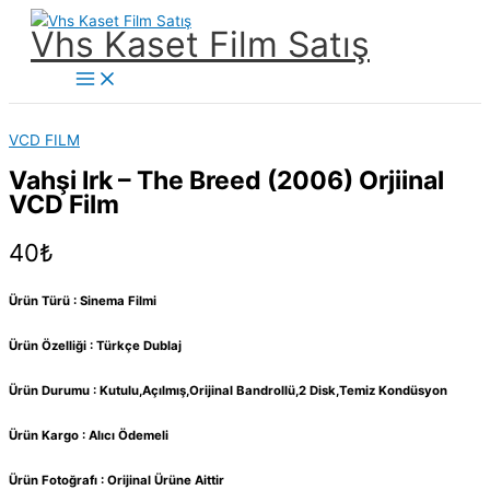
İçeriğe
Vhs Kaset Film Satış
atla
Main
Menu
VCD FILM
Vahşi Irk – The Breed (2006) Orjiinal
VCD Film
40
₺
Ürün Türü : Sinema Filmi
Ürün Özelliği : Türkçe Dublaj
Ürün Durumu : Kutulu,Açılmış,Orijinal Bandrollü,2 Disk,Temiz Kondüsyon
Ürün Kargo : Alıcı Ödemeli
Ürün Fotoğrafı : Orijinal Ürüne Aittir