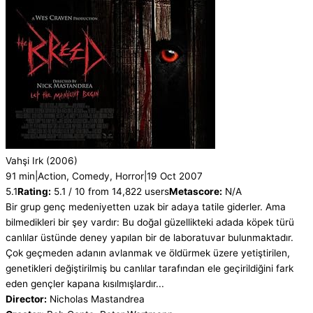
Vahşi Irk
(2006)
91 min
|
Action, Comedy, Horror
|
19 Oct 2007
5.1
Rating:
5.1 / 10 from 14,822 users
Metascore:
N/A
Bir grup genç medeniyetten uzak bir adaya tatile giderler. Ama
bilmedikleri bir şey vardır: Bu doğal güzellikteki adada köpek türü
canlılar üstünde deney yapılan bir de laboratuvar bulunmaktadır.
Çok geçmeden adanın avlanmak ve öldürmek üzere yetiştirilen,
genetikleri değiştirilmiş bu canlılar tarafından ele geçirildiğini fark
eden gençler kapana kısılmışlardır...
Director:
Nicholas Mastandrea