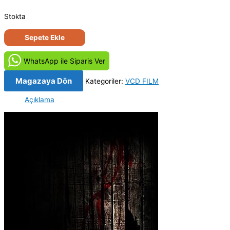
Stokta
Vahşi
Sepete Ekle
Irk
-
WhatsApp ile Siparis Ver
The
Breed
Magazaya Dön
Kategoriler:
VCD FILM
(2006)
Açıklama
Orjiinal
VCD
Film
adet