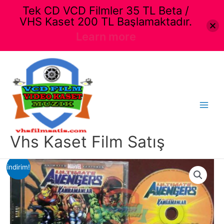
Tek CD VCD Filmler 35 TL Beta /
VHS Kaset 200 TL Başlamaktadır.
Learn more
İçeriğe
atla
Main
Menu
Vhs Kaset Film Satış
indirim!