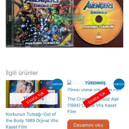
İlgili ürünler
TÜKENMIŞ
indirim!
indirim!
Stokta Yok
Stokta Yok
TÜKENMIŞ
The Crow – Ölümsüz Aşk
(1994) Orjinal Vhs Kaset
Film
Korkunun Tutsağı-Out of
the Body 1989 Orjinal Vhs
Devamını oku
Kaset Film