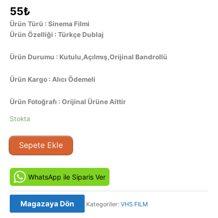
55
₺
Ürün Türü : Sinema Filmi
Ürün Özelliği : Türkçe Dublaj
Ürün Durumu : Kutulu,Açılmış,Orijinal Bandrollü
Ürün Kargo : Alıcı Ödemeli
Ürün Fotoğrafı : Orijinal Ürüne Aittir
Stokta
The
Sepete Ekle
Doors
(1991)
Orjinal
WhatsApp ile Siparis Ver
VHS
Video
Magazaya Dön
Kategoriler:
VHS FILM
Kaset
Film