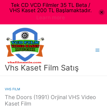
Tek CD VCD Filmler 35 TL Beta /
VHS Kaset 200 TL Başlamaktadır.
Learn more
İçeriğe
atla
Main
Menu
Vhs Kaset Film Satış
VHS FILM
The Doors (1991) Orjinal VHS Video
Kaset Film