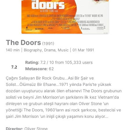
The Doors
(1991)
140 min
|
Biography, Drama, Music
|
01 Mar 1991
Rating:
7.2 / 10 from 105,333 users
7.2
Metascore:
62
Çağını Sallayan Bir Rock Grubu...Asi Bir Şair ve
Solist...Ölümsüz Bir Efsane...1971 yılında Paris'te yüksek
dozdan uyuşturucu alarak ölen efsanevi The Doors grubunun
solisti ve beyni Jim Morrison'un şarkılarını ilk kez Vietnam'da
dinleyen ve grubun ateşli hayranı olan Oliver Stone 'un
yönettiği The Doors, 1960'ların asi rock şarkıcısı, bestecisi ve
şairi Jim Morrison 'un inişli çıkışlı yaşamını konu alıyor...
Director:
Oliver Stone