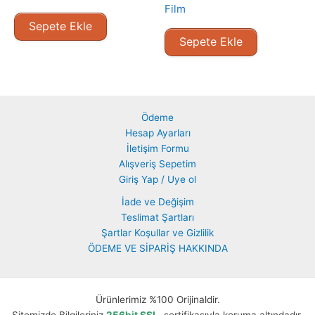
Film
Sepete Ekle
Sepete Ekle
Ödeme
Hesap Ayarları
İletişim Formu
Alışveriş Sepetim
Giriş Yap / Uye ol
İade ve Değişim
Teslimat Şartları
Şartlar Koşullar ve Gizlilik
ÖDEME VE SİPARİŞ HAKKINDA
Ürünlerimiz %100 Orijinaldir.
Sitemizde Bilgileriniz
256bit SSL
sertifikasıyla koruma altındadır.