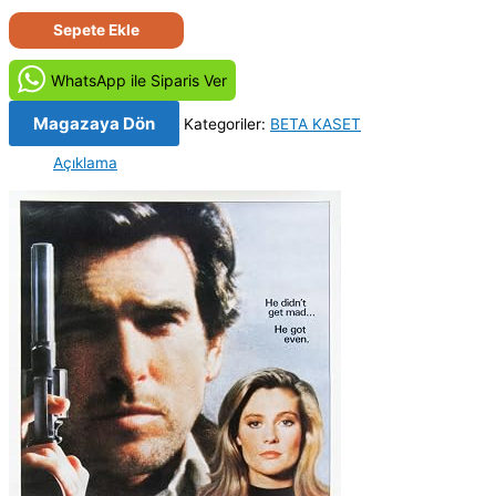
Taffin
Sepete Ekle
(1988)
Orjinal
WhatsApp ile Siparis Ver
Beta
Kaset
Magazaya Dön
Kategoriler:
BETA KASET
Film
Açıklama
adet