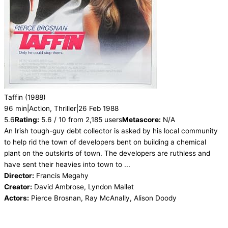
Taffin
(1988)
96 min
|
Action, Thriller
|
26 Feb 1988
5.6
Rating:
5.6 / 10 from 2,185 users
Metascore:
N/A
An Irish tough-guy debt collector is asked by his local community
to help rid the town of developers bent on building a chemical
plant on the outskirts of town. The developers are ruthless and
have sent their heavies into town to ...
Director:
Francis Megahy
Creator:
David Ambrose, Lyndon Mallet
Actors:
Pierce Brosnan, Ray McAnally, Alison Doody