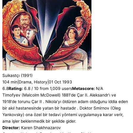
Suikastçı
(1991)
104 min
|
Drama, History
|
01 Oct 1993
6.8
Rating:
6.8 / 10 from 1,009 users
Metascore:
N/A
Timofyev (Malcolm McDowell) 1881'de Çar II. Aleksandr'ı ve
1918'de torunu Çar II . Nikola'yı öldüren adam olduğunu iddia eden
bir akıl hastanesinde yatan bir hastadır . Doktor Smirnov (Oleg
Yankovsky) ona özel bir tedavi yöntemi uygulamaya karar verir,
ama işler beklenmedik bir şekilde gider.
Director:
Karen Shakhnazarov