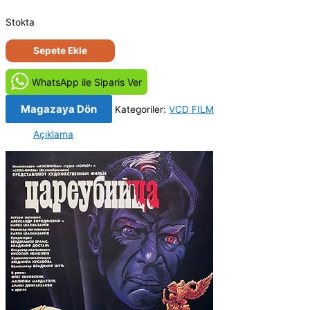
Stokta
Suikastçı
Sepete Ekle
-
Tsareubiytsa
WhatsApp ile Siparis Ver
(1991)
Orijinal
Magazaya Dön
Kategoriler:
VCD FILM
VCD
Açıklama
Film
Satış
adet