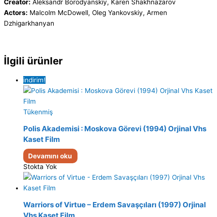
Creator:
Aleksandr Borodyanskiy, Karen Shakhnazarov
Actors:
Malcolm McDowell, Oleg Yankovskiy, Armen
Dzhigarkhanyan
İlgili ürünler
indirim!
Tükenmiş
Polis Akademisi : Moskova Görevi (1994) Orjinal Vhs
Kaset Film
Devamını oku
Stokta Yok
Warriors of Virtue – Erdem Savaşçıları (1997) Orjinal
Vhs Kaset Film