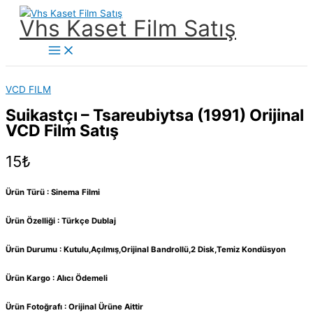
İçeriğe
Vhs Kaset Film Satış
atla
Main
Menu
VCD FILM
Suikastçı – Tsareubiytsa (1991) Orijinal
VCD Film Satış
15
₺
Ürün Türü : Sinema Filmi
Ürün Özelliği : Türkçe Dublaj
Ürün Durumu : Kutulu,Açılmış,Orijinal Bandrollü,2 Disk,Temiz Kondüsyon
Ürün Kargo : Alıcı Ödemeli
Ürün Fotoğrafı : Orijinal Ürüne Aittir