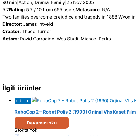
90 min
|
Action, Drama, Family
|
25 Nov 2005
5.7
Rating:
5.7 / 10 from 655 users
Metascore:
N/A
Two families overcome prejudice and tragedy in 1888 Wyoming 
Director:
James Intveld
Creator:
Thadd Turner
Actors:
David Carradine, Wes Studi, Michael Parks
İlgili ürünler
indirim!
RoboCop 2 – Robot Polis 2 (1990) Orjinal Vhs Kaset Film
Devamını oku
Stokta Yok