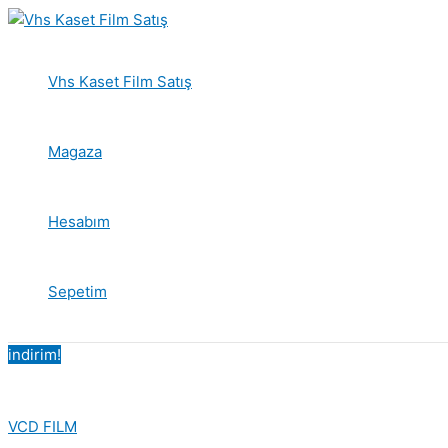
İçeriğe
atla
Vhs Kaset Film Satış
Magaza
Hesabım
Sepetim
indirim!
VCD FILM