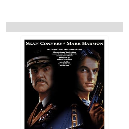
Beta
Kaset
Film
adet
Açıklama