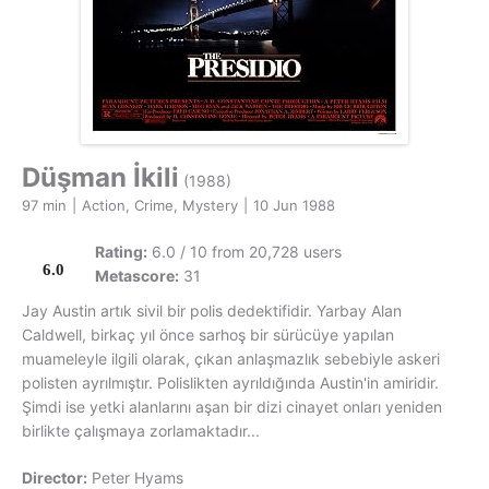
Düşman İkili
(1988)
97 min
|
Action, Crime, Mystery
|
10 Jun 1988
Rating:
6.0 / 10 from 20,728 users
6.0
Metascore:
31
Jay Austin artık sivil bir polis dedektifidir. Yarbay Alan
Caldwell, birkaç yıl önce sarhoş bir sürücüye yapılan
muameleyle ilgili olarak, çıkan anlaşmazlık sebebiyle askeri
polisten ayrılmıştır. Polislikten ayrıldığında Austin'in amiridir.
Şimdi ise yetki alanlarını aşan bir dizi cinayet onları yeniden
birlikte çalışmaya zorlamaktadır...
Director:
Peter Hyams