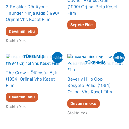
Cevher – Uncut Gem
3 Belalılar Dönüyor –
(1990) Orjinal Beta Kaset
Thunder Ninja Kids (1990)
Film
Orjinal Vhs Kaset Film
Sepete Ekle
Devamını oku
Stokta Yok
TÜKENMIŞ
indirim!
indirim!
TÜKENMIŞ
The Crow – Ölümsüz Aşk
(1994) Orjinal Vhs Kaset
Beverly Hills Cop –
Film
Sosyete Polisi (1984)
Orjinal Vhs Kaset Film
Devamını oku
Devamını oku
Stokta Yok
Stokta Yok