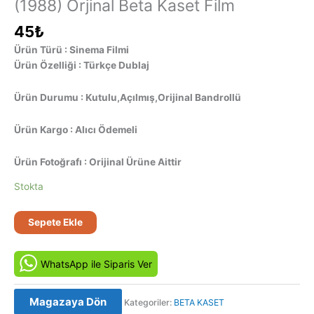
(1988) Orjinal Beta Kaset Film
45
₺
Ürün Türü : Sinema Filmi
Ürün Özelliği : Türkçe Dublaj
Ürün Durumu : Kutulu,Açılmış,Orijinal Bandrollü
Ürün Kargo : Alıcı Ödemeli
Ürün Fotoğrafı : Orijinal Ürüne Aittir
Stokta
Presidio
Sepete Ekle
Cinayeti
–
WhatsApp ile Siparis Ver
The
Presidio
(1988)
Magazaya Dön
Kategoriler:
BETA KASET
Orjinal