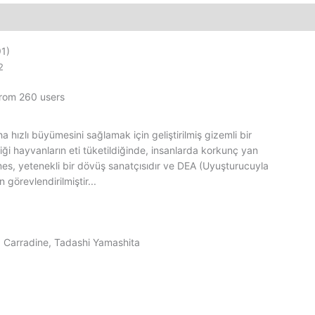
adet
1)
2
from 260 users
aha hızlı büyümesini sağlamak için geliştirilmiş gizemli bir
ldiği hayvanların eti tüketildiğinde, insanlarda korkunç yan
mes, yetenekli bir dövüş sanatçısıdır ve DEA (Uyuşturucuyla
görevlendirilmiştir...
d Carradine, Tadashi Yamashita