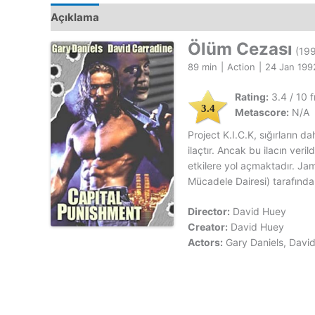
Açıklama
Ölüm Cezası
(199
89 min
|
Action
|
24 Jan 199
Rating:
3.4 / 10 
3.4
Metascore:
N/A
Project K.I.C.K, sığırların d
ilaçtır. Ancak bu ilacın veri
etkilere yol açmaktadır. Ja
Mücadele Dairesi) tarafından 
Director:
David Huey
Creator:
David Huey
Actors:
Gary Daniels, Davi