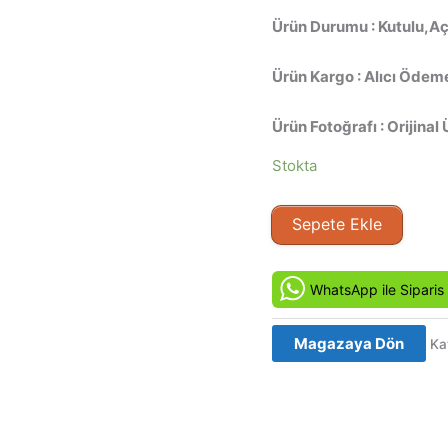
Ürün Durumu : Kutulu,Açı
Ürün Kargo : Alıcı Ödeme
Ürün Fotoğrafı : Orijinal 
Stokta
Ölüm
Sepete Ekle
Cezası
-
Capital
WhatsApp ile Siparis
Punishment
(1991)
Magazaya Dön
Ka
Orjinal
VHS
Kaset
Film