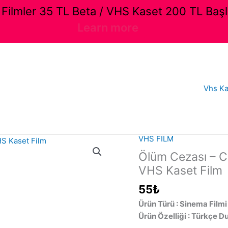
ilmler 35 TL Beta / VHS Kaset 200 TL Başl
Learn more
Vhs Ka
VHS FILM
Ölüm Cezası – Ca
VHS Kaset Film
55
₺
Ürün Türü : Sinema Filmi
Ürün Özelliği : Türkçe D