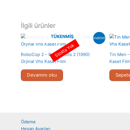
İlgili ürünler
TÜKENMIŞ
indirim!
Stokta Yok
RoboCop 2 – Robot Polis 2 (1990)
Tin Men – 
Orjinal Vhs Kaset Film
Kaset Fil
Devamını oku
Sepete
Ödeme
Hesap Ayarları