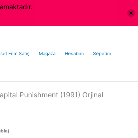
amaktadır.
set Film Satış
Magaza
Hesabım
Sepetim
pital Punishment (1991) Orjinal
ublaj