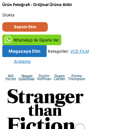
Ürün Fotoğrafı : Oriijinal Ürüne Aittir
Stokta
Lütfen
Sepete Ekle
Beni
Öldürme
WhatsApp ile Siparis Ver
-
Stranger
Magazaya Dön
Kategoriler:
VCD FILM
Than
Açıklama
Fiction
(2006)
Orijinal
VCD
Film
Satış
adet