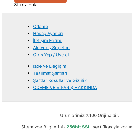
Stokta Yok
Ödeme
Hesap Ayarları
İletişim Formu
Alışveriş Sepetim
Giriş Yap / Uye ol
İade ve Değişim
Teslimat Şartları
Şartlar Koşullar ve Gizlilik
ÖDEME VE SİPARİŞ HAKKINDA
Ürünlerimiz %100 Orijinaldir.
Sitemizde Bilgileriniz
256bit SSL
sertifikasıyla korum