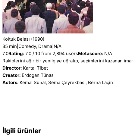
Koltuk Belası
(1990)
85 min
|
Comedy, Drama
|
N/A
7.0
Rating:
7.0 / 10 from 2,894 users
Metascore:
N/A
Rakiplerini ağır bir yenilgiye uğratıp, seçimlerini kazanan im
Director:
Kartal Tibet
Creator:
Erdogan Tünas
Actors:
Kemal Sunal, Sema Çeyrekbasi, Berna Laçin
İlgili ürünler