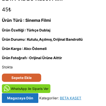
45
₺
Ürün Türü : Sinema Filmi
Ürün Özelliği : Türkçe Dublaj
Ürün Durumu : Kutulu,Açılmış,Orijinal Bandrollü
Ürün Kargo : Alıcı Ödemeli
Ürün Fotoğrafı : Orijinal Ürüne Aittir
Stokta
Koltuk
Sepete Ekle
Belası
(1990)
WhatsApp ile Siparis Ver
Orjinal
Magazaya Dön
Kategoriler:
BETA KASET
BETA
VIDEO