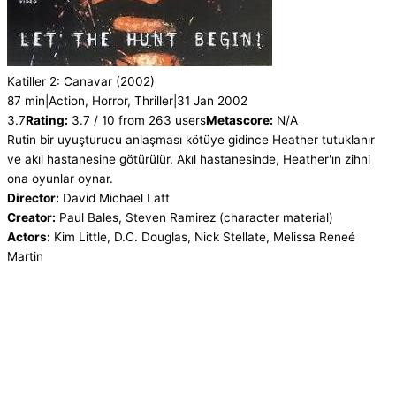
Katiller 2: Canavar
(2002)
87 min
|
Action, Horror, Thriller
|
31 Jan 2002
3.7
Rating:
3.7 / 10 from 263 users
Metascore:
N/A
Rutin bir uyuşturucu anlaşması kötüye gidince Heather tutuklanır
ve akıl hastanesine götürülür. Akıl hastanesinde, Heather'ın zihni
ona oyunlar oynar.
Director:
David Michael Latt
Creator:
Paul Bales, Steven Ramirez (character material)
Actors:
Kim Little, D.C. Douglas, Nick Stellate, Melissa Reneé
Martin