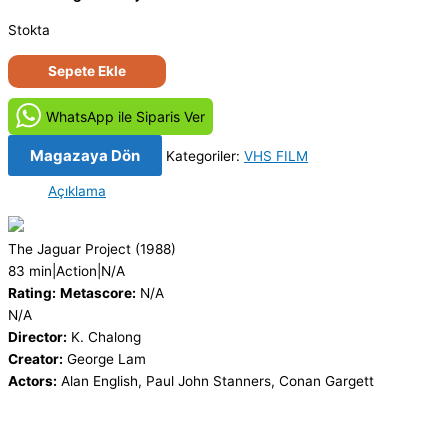
Stokta
Jaguar
Sepete Ekle
2
-
WhatsApp ile Siparis Ver
The
Jaguar
Magazaya Dön
Kategoriler:
VHS FILM
Project
Açıklama
(1988)
Orjinal
VHS
The Jaguar Project
(1988)
Video
83 min
|
Action
|
N/A
Kaset
Rating:
Metascore:
N/A
Film
N/A
adet
Director:
K. Chalong
Creator:
George Lam
Actors:
Alan English, Paul John Stanners, Conan Gargett