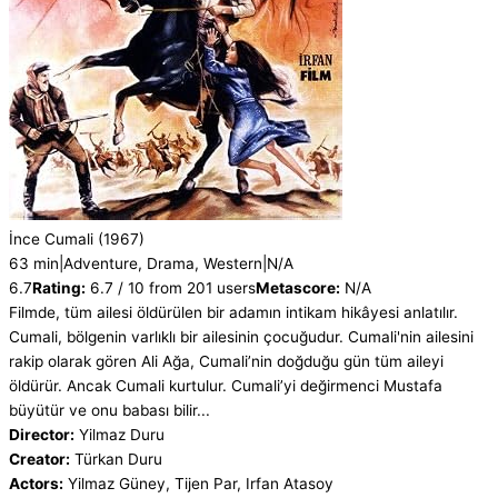
İnce Cumali
(1967)
63 min
|
Adventure, Drama, Western
|
N/A
6.7
Rating:
6.7 / 10 from 201 users
Metascore:
N/A
Filmde, tüm ailesi öldürülen bir adamın intikam hikâyesi anlatılır.
Cumali, bölgenin varlıklı bir ailesinin çocuğudur. Cumali'nin ailesini
rakip olarak gören Ali Ağa, Cumali’nin doğduğu gün tüm aileyi
öldürür. Ancak Cumali kurtulur. Cumali’yi değirmenci Mustafa
büyütür ve onu babası bilir...
Director:
Yilmaz Duru
Creator:
Türkan Duru
Actors:
Yilmaz Güney, Tijen Par, Irfan Atasoy