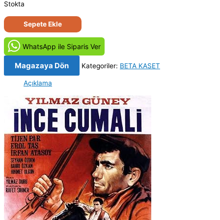
Stokta
İnce
Sepete Ekle
Cumali
(1967)
WhatsApp ile Siparis Ver
Orjinal
BETA
Magazaya Dön
Kategoriler:
BETA KASET
Video
Açıklama
Kaset
Film
adet