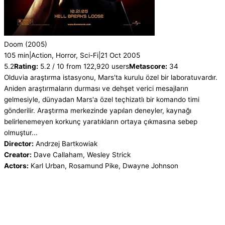
Doom
(2005)
105 min
|
Action, Horror, Sci-Fi
|
21 Oct 2005
5.2
Rating:
5.2 / 10 from 122,920 users
Metascore:
34
Olduvia araştırma istasyonu, Mars'ta kurulu özel bir laboratuvardır.
Aniden araştırmaların durması ve dehşet verici mesajların
gelmesiyle, dünyadan Mars'a özel teçhizatlı bir komando timi
gönderilir. Araştırma merkezinde yapılan deneyler, kaynağı
belirlenemeyen korkunç yaratıkların ortaya çıkmasına sebep
olmuştur...
Director:
Andrzej Bartkowiak
Creator:
Dave Callaham, Wesley Strick
Actors:
Karl Urban, Rosamund Pike, Dwayne Johnson