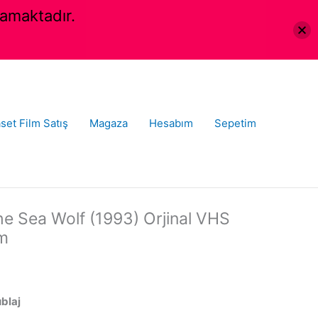
amaktadır.
set Film Satış
Magaza
Hesabım
Sepetim
he Sea Wolf (1993) Orjinal VHS
lm
ublaj