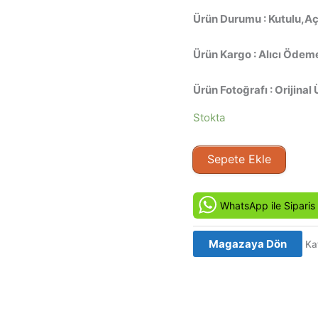
Ürün Durumu : Kutulu,Açı
Ürün Kargo : Alıcı Ödeme
Ürün Fotoğrafı : Orijinal 
Stokta
Deniz
Sepete Ekle
Kurdu
-
The
WhatsApp ile Siparis
Sea
Wolf
Magazaya Dön
Ka
(1993)
Orjinal
VHS
VIDEO