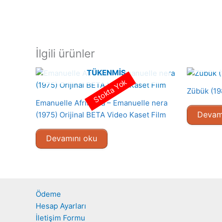
İlgili ürünler
TÜKENMIŞ
Stokta Yok
Zübük (19
Emanuelle Afrika da – Emanuelle nera
Devam
(1975) Orijinal BETA Video Kaset Film
Devamını oku
Ödeme
Hesap Ayarları
İletişim Formu