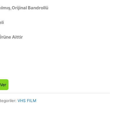
lmış,Orijinal Bandrollü
li
Ürüne Aittir
 Ver
tegoriler:
VHS FILM