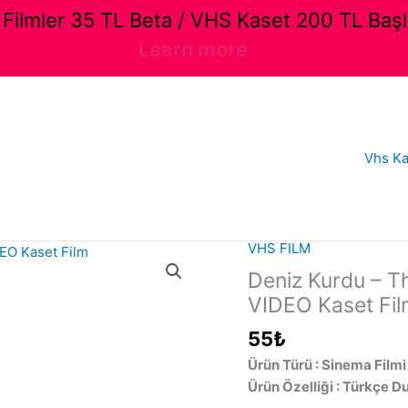
ilmler 35 TL Beta / VHS Kaset 200 TL Başl
Learn more
Vhs Ka
VHS FILM
Deniz Kurdu – T
VIDEO Kaset Fi
55
₺
Ürün Türü : Sinema Filmi
Ürün Özelliği : Türkçe D