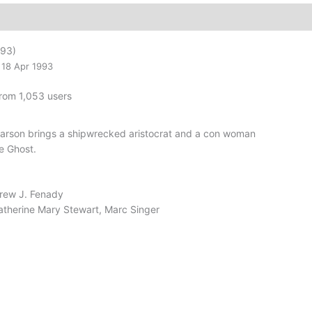
Kaset
Film
adet
93)
18 Apr 1993
from 1,053 users
Larson brings a shipwrecked aristocrat and a con woman
e Ghost.
rew J. Fenady
atherine Mary Stewart, Marc Singer