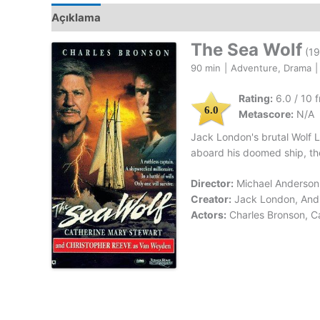
Açıklama
The Sea Wolf
(19
90 min
|
Adventure, Drama
|
Rating:
6.0 / 10 
6.0
Metascore:
N/A
Jack London's brutal Wolf 
aboard his doomed ship, th
Director:
Michael Anderson
Creator:
Jack London, And
Actors:
Charles Bronson, C