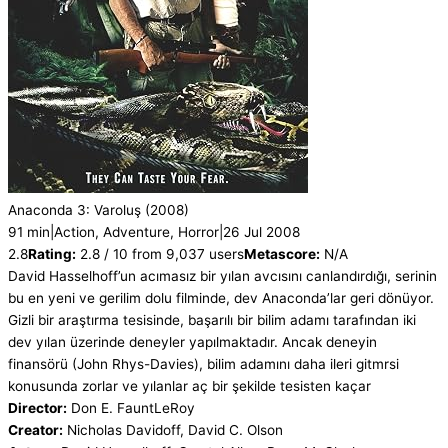
Anaconda 3: Varoluş
(2008)
91 min
|
Action, Adventure, Horror
|
26 Jul 2008
2.8
Rating:
2.8 / 10 from 9,037 users
Metascore:
N/A
David Hasselhoff’un acımasız bir yılan avcısını canlandırdığı, serinin
bu en yeni ve gerilim dolu filminde, dev Anaconda’lar geri dönüyor.
Gizli bir araştırma tesisinde, başarılı bir bilim adamı tarafından iki
dev yılan üzerinde deneyler yapılmaktadır. Ancak deneyin
finansörü (John Rhys-Davies), bilim adamını daha ileri gitmrsi
konusunda zorlar ve yılanlar aç bir şekilde tesisten kaçar
Director:
Don E. FauntLeRoy
Creator:
Nicholas Davidoff, David C. Olson