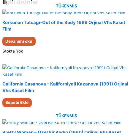
İlgili ürünler
TÜKENMIŞ
Korkunun Tutsağı-Out of the Body 1989 Orjinal Vhs Kaset
Film
Devamını oku
Stokta Yok
California Casanova – Kaliforniyali Kazanova (1991) Orjinal
Vhs Kaset Film
Sepete Ekle
TÜKENMIŞ
Pretty Woman – Özel Bir Kadın (1990) Orjinal Vhs Kaset