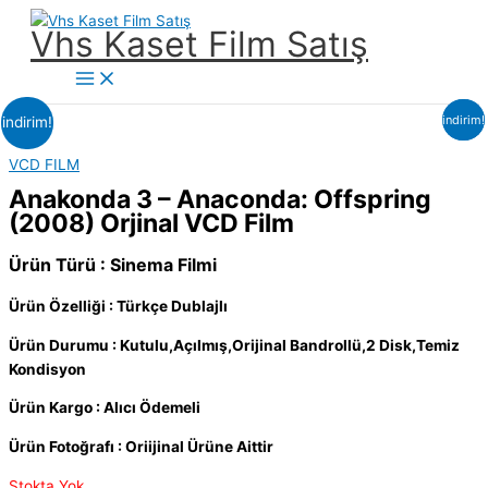
İçeriğe
Vhs Kaset Film Satış
atla
Main
Menu
indirim!
indirim!
indirim!
VCD FILM
Anakonda 3 – Anaconda: Offspring
(2008) Orjinal VCD Film
Ürün Türü : Sinema Filmi
Ürün Özelliği : Türkçe Dublajlı
Ürün Durumu : Kutulu,Açılmış,Orijinal Bandrollü,2 Disk,Temiz
Kondisyon
Ürün Kargo : Alıcı Ödemeli
Ürün Fotoğrafı : Oriijinal Ürüne Aittir
Stokta Yok