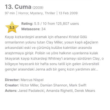
13. Cuma
(2009)
97 min
|
Horror, Mystery, Thriller
|
13 Feb 2009
Rating:
5.5 / 10 from 125,807 users
5.5
Metascore:
34
Kayıp kızkardeşini aramak için efsanevi Kristal Gölü
ormanlarının yolunu tutan Clay Miller, yosun kaplı ağaçların
arkasındaki eski ve çürümüş kulübe kalıntıları arasında
araştırmaya girişir. Polisin ve yöre halkının uyarılarına kulak
tıkayarak kayıp kızkardeşi Whitney'i aramayı sürdüren Clay, o
bölgeye heyecanlı bir hafta sonu tatili için gelen üniversiteli
gençler arasındaki Jenna adlı bir genç kızın yardımını alır...
Director:
Marcus Nispel
Creator:
Victor Miller, Damian Shannon, Mark Swift
Actors:
Jared Padalecki, Amanda Righetti, Derek Mears