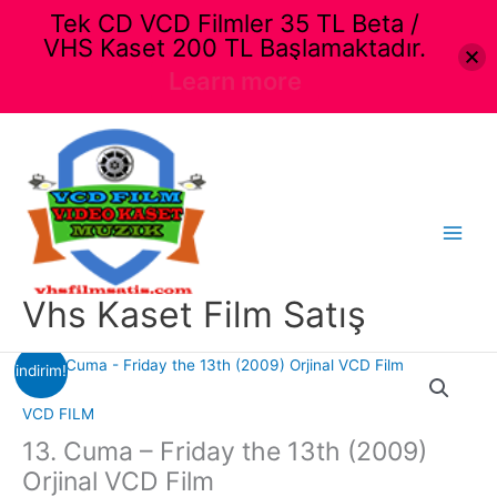
Tek CD VCD Filmler 35 TL Beta /
VHS Kaset 200 TL Başlamaktadır.
Learn more
İçeriğe
atla
Main
Menu
Vhs Kaset Film Satış
indirim!
VCD FILM
13. Cuma – Friday the 13th (2009)
Orjinal VCD Film