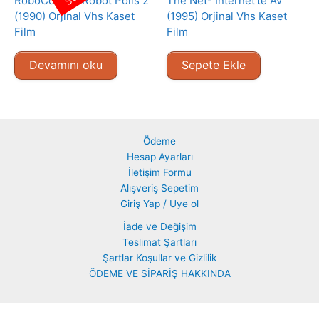
RoboCop 2 – Robot Polis 2
The Net- Internet’te Av
(1990) Orjinal Vhs Kaset
(1995) Orjinal Vhs Kaset
Film
Film
Devamını oku
Sepete Ekle
Ödeme
Hesap Ayarları
İletişim Formu
Alışveriş Sepetim
Giriş Yap / Uye ol
İade ve Değişim
Teslimat Şartları
Şartlar Koşullar ve Gizlilik
ÖDEME VE SİPARİŞ HAKKINDA