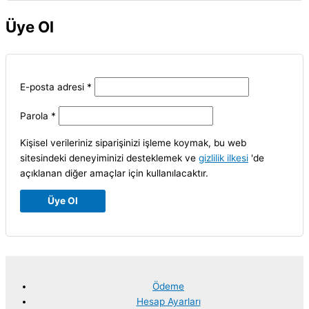
Üye Ol
Gerekli
E-posta adresi
*
Gerekli
Parola
*
Kişisel verileriniz siparişinizi işleme koymak, bu web
sitesindeki deneyiminizi desteklemek ve
gizlilik ilkesi
'de
açıklanan diğer amaçlar için kullanılacaktır.
Üye Ol
Ödeme
Hesap Ayarları