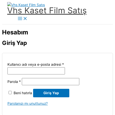
İçeriğe
Vhs Kaset Film Satış
atla
Main
Menu
Hesabım
Giriş Yap
Gerekli
Kullanıcı adı veya e-posta adresi
*
Gerekli
Parola
*
Beni hatırla
Giriş Yap
Parolanızı mı unuttunuz?